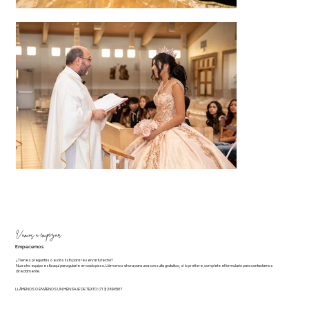
Vamos a empezar
Empecemos
¿Tienes preguntas o estás listo para reservar tu fecha?
Nuestro equipo está aquí para guiarle en cada paso. Llámenos ahora para una consulta gratuita o, si lo prefiere, complete el formulario para contactarnos
directamente.
LLÁMENOS O ENVÍENOS UN MENSAJE DE TEXTO:
(713) 269 6587